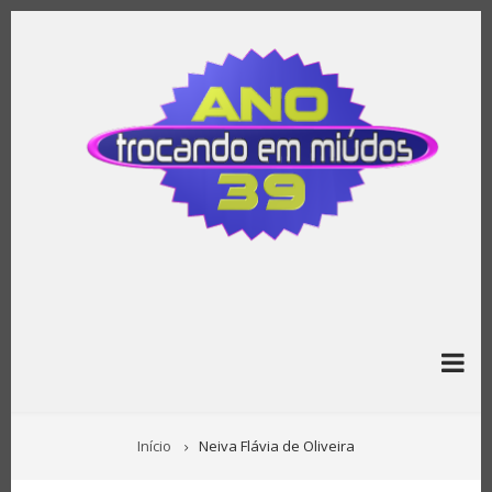
Pular
para
o
conteúdo
principal
TRILHA
Início
Neiva Flávia de Oliveira
DE