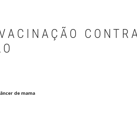
VACINAÇÃO CONTR
ÃO
câncer de mama