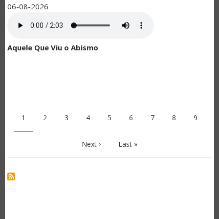
06-08-2026
Aquele Que Viu o Abismo
PAGINAÇÃO
Página
1
Page
2
Page
3
Page
4
Page
5
Page
6
Page
7
Page
8
Page
9
atual
Próxima
Next ›
Última
Last »
página
página