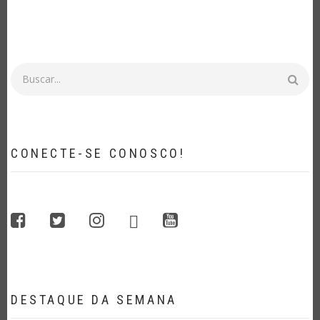
Buscar
CONECTE-SE CONOSCO!
whatsapp
facebook
twitter
instagram
youtube
DESTAQUE DA SEMANA